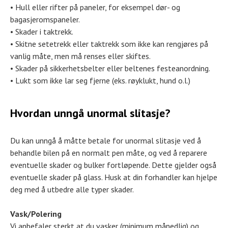
• Hull eller rifter på paneler, for eksempel dør- og
bagasjeromspaneler.
• Skader i taktrekk.
• Skitne setetrekk eller taktrekk som ikke kan rengjøres på
vanlig måte, men må renses eller skiftes.
• Skader på sikkerhetsbelter eller beltenes festeanordning.
• Lukt som ikke lar seg fjerne (eks. røyklukt, hund o.l.)
Hvordan unngå unormal slitasje?
Du kan unngå å måtte betale for unormal slitasje ved å
behandle bilen på en normalt pen måte, og ved å reparere
eventuelle skader og bulker fortløpende. Dette gjelder også
eventuelle skader på glass. Husk at din forhandler kan hjelpe
deg med å utbedre alle typer skader.
Vask/Polering
Vi anbefaler sterkt at du vasker (minimum månedlig) og