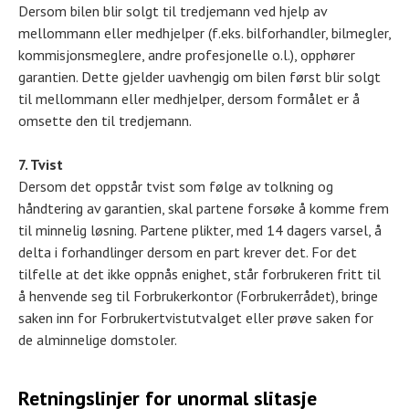
Dersom bilen blir solgt til tredjemann ved hjelp av
mellommann eller medhjelper (f.eks. bilforhandler, bilmegler,
kommisjonsmeglere, andre profesjonelle o.l.), opphører
garantien. Dette gjelder uavhengig om bilen først blir solgt
til mellommann eller medhjelper, dersom formålet er å
omsette den til tredjemann.
7. Tvist
Dersom det oppstår tvist som følge av tolkning og
håndtering av garantien, skal partene forsøke å komme frem
til minnelig løsning. Partene plikter, med 14 dagers varsel, å
delta i forhandlinger dersom en part krever det. For det
tilfelle at det ikke oppnås enighet, står forbrukeren fritt til
å henvende seg til Forbrukerkontor (Forbrukerrådet), bringe
saken inn for Forbrukertvistutvalget eller prøve saken for
de alminnelige domstoler.
Retningslinjer for unormal slitasje