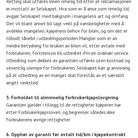
Retting skal utføres innen rimelig tid etter at reklamasjonen
er mottatt av Selskapet. Hva som er å anse som rimelig tid,
avgjør Selskapet med bakgrunn i mangelens art og omfang.
Det vil blant annet bli lagt vekt på vanskeligheter med å
avdekke mangelen, kjøperens behov for bilen, og om det er
tilbudt lånebil i utbedringsperioden.Mangler som er av
mindre betydning for bruken av bilen vil, etter avtale med
forbrukeren, fortrinnsvis bli utbedret ifm en ordinær service.
Utbedring som dekkes av garantien utføres uten kostnad og
vesentlig ulempe for forbrukeren. Selskapet kan gi anvisning
på at utbedring av en mangel skal forestås av et særskilt
angitt verksted.
5. Forholdet til alminnelig forbrukerkjøpslovgiving
Garantien gjelder i tillegg til de rettigheter kjøperen har
etter Forbrukerkjøpsloven, og begrenser således ikke
forbrukerens øvrige rettigheter.
6. Opphør av garanti før avtalt tid/km i kjøpekontrakt