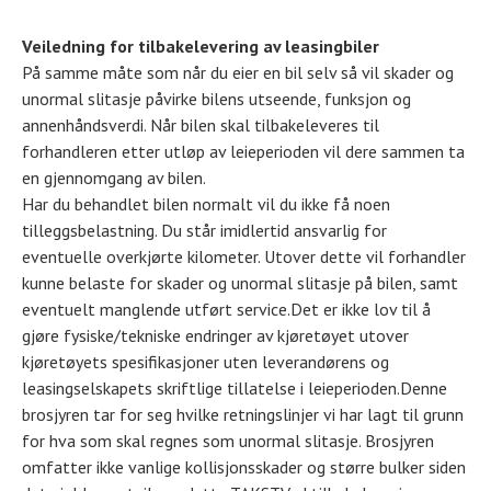
Veiledning for tilbakelevering av leasingbiler
På samme måte som når du eier en bil selv så vil skader og
unormal slitasje påvirke bilens utseende, funksjon og
annenhåndsverdi. Når bilen skal tilbakeleveres til
forhandleren etter utløp av leieperioden vil dere sammen ta
en gjennomgang av bilen.
Har du behandlet bilen normalt vil du ikke få noen
tilleggsbelastning. Du står imidlertid ansvarlig for
eventuelle overkjørte kilometer. Utover dette vil forhandler
kunne belaste for skader og unormal slitasje på bilen, samt
eventuelt manglende utført service.Det er ikke lov til å
gjøre fysiske/tekniske endringer av kjøretøyet utover
kjøretøyets spesifikasjoner uten leverandørens og
leasingselskapets skriftlige tillatelse i leieperioden.Denne
brosjyren tar for seg hvilke retningslinjer vi har lagt til grunn
for hva som skal regnes som unormal slitasje. Brosjyren
omfatter ikke vanlige kollisjonsskader og større bulker siden