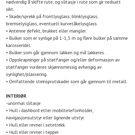
nødvendig å skifte rute, og slitasje i rute som gir nedsatt
sikt.
• Skade/sprekk på frontlysglass, blinklysglass,
bremselysglass, eventuelt kurvetåkelysglass.
• Antenne defekt, brukket eller mangler.
• Bulker som er synlige på 1-1,5 m og flere bulker på samme
karosseridel.
• Bulker som går gjennom lakken og må lakkeres .
• Oppskrapninger på støtfanger og/eller deformasjon av
støtfanger vurderes skjønnsmessig avhengig av
synlighet/plassering.
• Omfattende steinsprutskader som går gjennom til metall.
INTERIØR
-unormal slitasje
• Hull i dashbord etter mobiltelefonholder,
navigasjonsutstyr eller lignende utstyr.
• Hull eller revner i setetrekk.
• Hull eller revner i tepper.