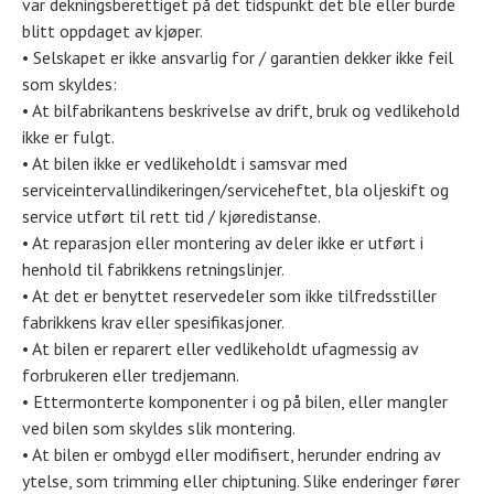
var dekningsberettiget på det tidspunkt det ble eller burde
blitt oppdaget av kjøper.
• Selskapet er ikke ansvarlig for / garantien dekker ikke feil
som skyldes:
• At bilfabrikantens beskrivelse av drift, bruk og vedlikehold
ikke er fulgt.
• At bilen ikke er vedlikeholdt i samsvar med
serviceintervallindikeringen/serviceheftet, bla oljeskift og
service utført til rett tid / kjøredistanse.
• At reparasjon eller montering av deler ikke er utført i
henhold til fabrikkens retningslinjer.
• At det er benyttet reservedeler som ikke tilfredsstiller
fabrikkens krav eller spesifikasjoner.
• At bilen er reparert eller vedlikeholdt ufagmessig av
forbrukeren eller tredjemann.
• Ettermonterte komponenter i og på bilen, eller mangler
ved bilen som skyldes slik montering.
• At bilen er ombygd eller modifisert, herunder endring av
ytelse, som trimming eller chiptuning. Slike enderinger fører