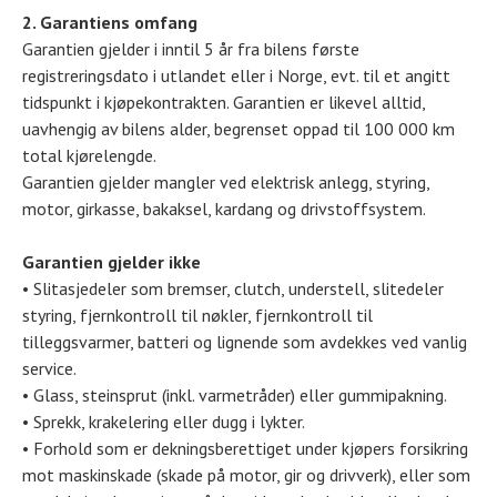
2. Garantiens omfang
Garantien gjelder i inntil 5 år fra bilens første
registreringsdato i utlandet eller i Norge, evt. til et angitt
tidspunkt i kjøpekontrakten. Garantien er likevel alltid,
uavhengig av bilens alder, begrenset oppad til 100 000 km
total kjørelengde.
Garantien gjelder mangler ved elektrisk anlegg, styring,
motor, girkasse, bakaksel, kardang og drivstoffsystem.
Garantien gjelder ikke
• Slitasjedeler som bremser, clutch, understell, slitedeler
styring, fjernkontroll til nøkler, fjernkontroll til
tilleggsvarmer, batteri og lignende som avdekkes ved vanlig
service.
• Glass, steinsprut (inkl. varmetråder) eller gummipakning.
• Sprekk, krakelering eller dugg i lykter.
• Forhold som er dekningsberettiget under kjøpers forsikring
mot maskinskade (skade på motor, gir og drivverk), eller som