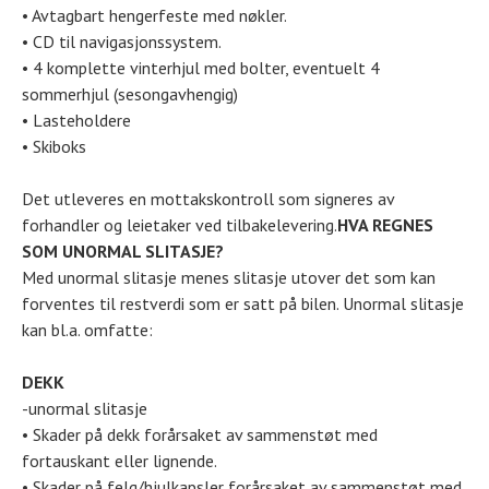
• Avtagbart hengerfeste med nøkler.
• CD til navigasjonssystem.
• 4 komplette vinterhjul med bolter, eventuelt 4
sommerhjul (sesongavhengig)
• Lasteholdere
• Skiboks
Det utleveres en mottakskontroll som signeres av
forhandler og leietaker ved tilbakelevering.
HVA REGNES
SOM UNORMAL SLITASJE?
Med unormal slitasje menes slitasje utover det som kan
forventes til restverdi som er satt på bilen. Unormal slitasje
kan bl.a. omfatte:
DEKK
-unormal slitasje
• Skader på dekk forårsaket av sammenstøt med
fortauskant eller lignende.
• Skader på felg/hjulkapsler forårsaket av sammenstøt med