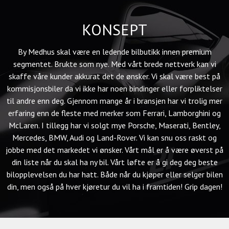
KONSEPT
By Medhus skal være en ledende bilbutikk innen premium
segmentet. Brukte som nye. Med vårt brede nettverk kan vi
skaffe våre kunder akkurat det de ønsker. Vi skal være best på
kommisjonsbiler da vi ikke har noen bindinger eller forpliktelser
til andre enn deg. Gjennom mange år i bransjen har vi trolig mer
erfaring enn de fleste med merker som Ferrari, Lamborghini og
McLaren. I tillegg har vi solgt mye Porsche, Maserati, Bentley,
Mercedes, BMW, Audi og Land-Rover. Vi kan snu oss raskt og
jobbe med det markedet vi ønsker. Vårt mål er å være øverst på
din liste når du skal ha ny bil. Vårt løfte er å gi deg deg beste
bilopplevelsen du har hatt. Både når du kjøper eller selger bilen
din, men også på hver kjøretur du vil ha i framtiden! Grip dagen!